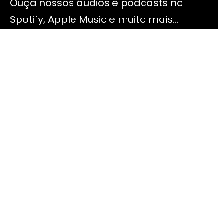
Ouça nossos áudios e podcasts no
Spotify, Apple Music e muito mais…
estamos em todas as plataformas.
Endereço
TV Tomás Bazeth, 03 Morada do Engenho Natividade -
RJ
Contato